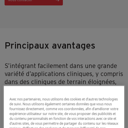
Nous contacter
Principaux avantages
S’intégrant facilement dans une grande
variété d’applications cliniques, y compris
dans des cliniques de terrain éloignées,
les avantages sont évidents. Obtenir
immédiatement une quantification WBC
Avec nos partenaires, nous utilisons des cookies et d’autres technologies
de suivi. Nous utilisons également certaines données que vous nous
DIFF peut faire toute la différence entre
fournissez directement, comme vos coordonnées, afin d’améliorer votre
attendre et agir au chevet du patient —
expérience utilisateur sur notre site, de vous proposer des publicités et
du contenu personnalisés en fonction de vos interactions avec ce site et
vous aidant à passer de l’évaluation au
d’autres sites, de vous permettre de partager du contenu sur les réseaux