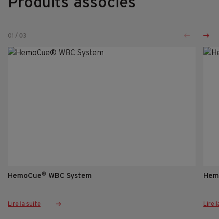
Produits associés
01
/
03
®
HemoCue
WBC System
Hem
Lire la suite
Lire l