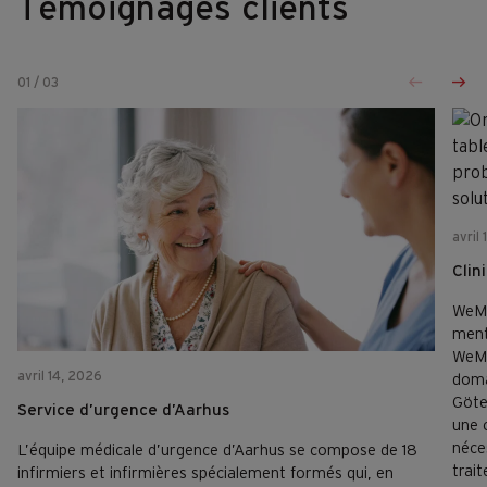
Témoignages clients
01
/
03
avril
Clin
WeMi
ment
WeMi
avril 14, 2026
doma
Göte
Service d’urgence d’Aarhus
une c
néce
L’équipe médicale d’urgence d’Aarhus se compose de 18
trai
infirmiers et infirmières spécialement formés qui, en