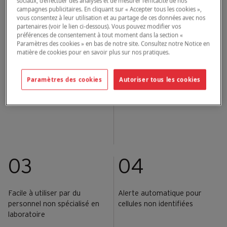
sociaux, d’effectuer des analyses et de mesurer l’efficacité de nos
traitement en seulement 5 minutes
campagnes publicitaires. En cliquant sur « Accepter tous les cookies »,
plutôt qu’en heures ou en jours.
vous consentez à leur utilisation et au partage de ces données avec nos
partenaires (voir le lien ci-dessous). Vous pouvez modifier vos
préférences de consentement à tout moment dans la section «
Paramètres des cookies » en bas de notre site. Consultez notre Notice en
01
02
matière de cookies pour en savoir plus sur nos pratiques.
Paramètres des cookies
Autoriser tous les cookies
Résultats en seulement
10 µL d’échantillon capillaire
5 minutes
ou veineux
03
04
Facile à utiliser par du
Alerte automatique pour
personnel non spécialisé en
cellules non identifiées
laboratoire