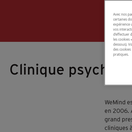
Avec nos par
certaines d
expérience u
vos interact
d’effectuer 
les cookies 
dessous). V
des cookies 
pratiques.
Clinique psychia
WeMind es
en 2006. 
grand pres
cliniques 