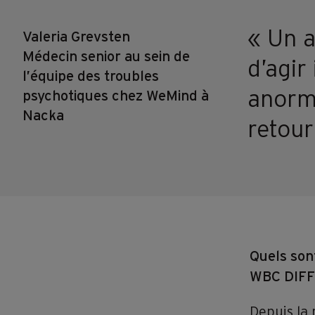
« Un a
Valeria Grevsten
Médecin senior au sein de
d’agir
l’équipe des troubles
anorma
psychotiques chez WeMind à
Nacka
retour
Quels son
WBC DIFF
Depuis la