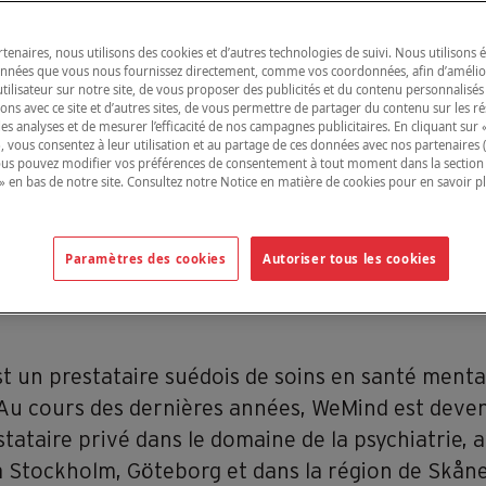
tenaires, nous utilisons des cookies et d’autres technologies de suivi. Nous utilisons
onnées que vous nous fournissez directement, comme vos coordonnées, afin d’amélio
tilisateur sur notre site, de vous proposer des publicités et du contenu personnalisés
ions avec ce site et d’autres sites, de vous permettre de partager du contenu sur les r
des analyses et de mesurer l’efficacité de nos campagnes publicitaires. En cliquant sur 
», vous consentez à leur utilisation et au partage de ces données avec nos partenaires (vo
ous pouvez modifier vos préférences de consentement à tout moment dans la section
» en bas de notre site. Consultez notre Notice en matière de cookies pour en savoir p
trique WeMind à Nac
Paramètres des cookies
Autoriser tous les cookies
t un prestataire suédois de soins en santé menta
Au cours des dernières années, WeMind est deven
tataire privé dans le domaine de la psychiatrie, 
à Stockholm, Göteborg et dans la région de Skåne