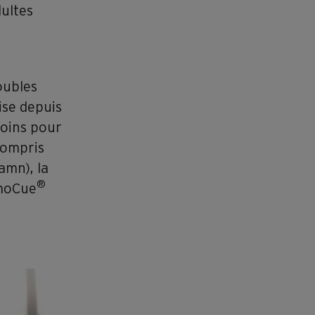
dultes
oubles
ise depuis
soins pour
compris
amn), la
®
emoCue