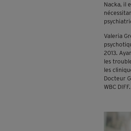
Nacka, il 
nécessitan
psychiatri
Valeria Gr
psychotiqu
2013. Ayan
les troubl
les clini
Docteur G
WBC DIFF.