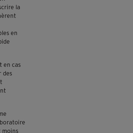
crire la
hèrent
bles en
pide
t en cas
r des
t
ent
mme
aboratoire
t moins