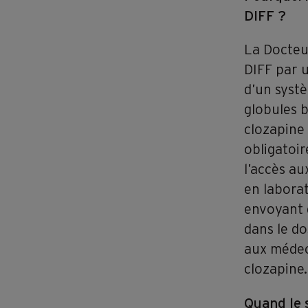
DIFF ?
La Docteu
DIFF par 
d’un syst
globules b
clozapine 
obligatoir
l’accès au
en laborat
envoyant d
dans le do
aux médeci
clozapine.
Quand le