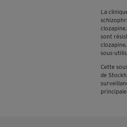
La cliniq
schizophré
clozapine
sont résis
clozapine,
sous-utili
Cette sous
de Stockho
surveillan
principale