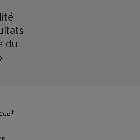
ité
ltats
e du
»
®
oCue
en