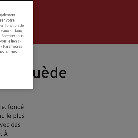
 également
rer votre
 en fonction de
éseaux sociaux,
« Accepter tous
ir le lien ci-
 « Paramètres
lus sur nos
ka, Suède
le, fondé
u le plus
avec des
. À