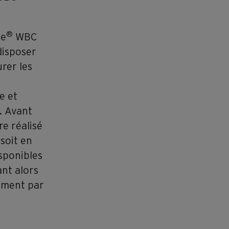
®
ue
WBC
disposer
rer les
r
e et
. Avant
re réalisé
soit en
isponibles
ant alors
tement par