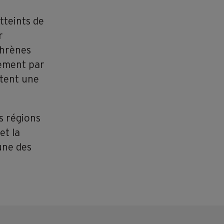
tteints de
r
phrènes
tement par
ètent une
s régions
et la
une des