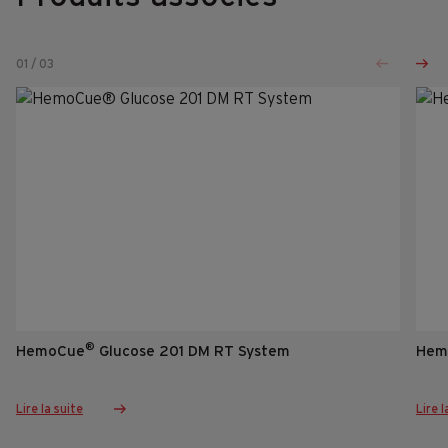
01
/
03
®
HemoCue
Glucose 201 DM RT System
Hem
Lire la suite
Lire l