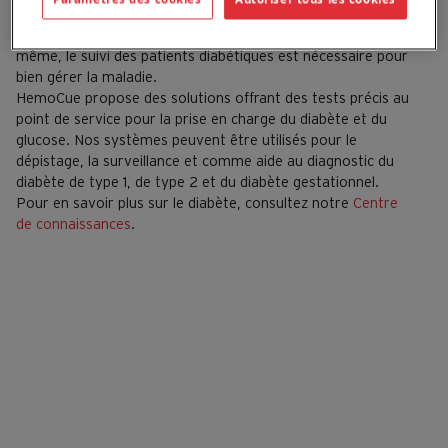
Mais la réussite du dépistage ou de l’aide au diagnostic du
diabète repose sur une mesure précise de la glycémie. De
même, le suivi des patients diabétiques est nécessaire pour
bien gérer la maladie.
HemoCue propose des solutions offrant des tests précis au
point de service pour la prise en charge du diabète et du
glucose. Nos systèmes peuvent être utilisés pour le
dépistage, la surveillance et comme aide au diagnostic du
diabète de type 1, de type 2 et du diabète gestationnel.
Pour en savoir plus sur le diabète, consultez notre
Centre
de connaissances
.