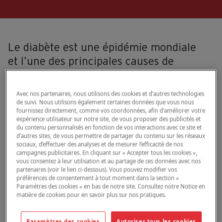
Le diabète est une épidémie mondiale
et l’une des principales causes de
décès. Le nombre de personnes
atteintes de diabète augmente
Avec nos partenaires, nous utilisons des cookies et d’autres technologies
rapidement, ce qui représente une
de suivi. Nous utilisons également certaines données que vous nous
fournissez directement, comme vos coordonnées, afin d’améliorer votre
lourde charge pour les patients, les
expérience utilisateur sur notre site, de vous proposer des publicités et
du contenu personnalisés en fonction de vos interactions avec ce site et
professionnels de santé et la société.
d’autres sites, de vous permettre de partager du contenu sur les réseaux
sociaux, d’effectuer des analyses et de mesurer l’efficacité de nos
campagnes publicitaires. En cliquant sur « Accepter tous les cookies »,
vous consentez à leur utilisation et au partage de ces données avec nos
Non traité, le diabète est associé à de nombreuses
partenaires (voir le lien ci-dessous). Vous pouvez modifier vos
complications, entraînant une morbidité et une mortalité
préférences de consentement à tout moment dans la section «
Paramètres des cookies » en bas de notre site. Consultez notre Notice en
accrues. Pourtant, près de la moitié des personnes
matière de cookies pour en savoir plus sur nos pratiques.
atteintes de diabète ne sont pas diagnostiquées.
Le dépistage précoce est crucial pour prévenir ou retarder
les complications à long terme, et peut sauver des vies.
Paramètres des cookies
Autoriser tous les cookies