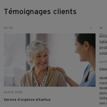
Témoignages clients
01
/
03
avril
Clin
WeMi
ment
WeMi
avril 14, 2026
doma
Göte
Service d’urgence d’Aarhus
une c