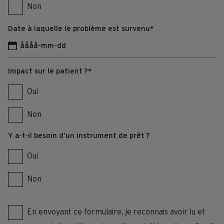
Non
Date à laquelle le problème est survenu
*
AAAA
Impact sur le patient ?
*
–
Oui
MM
–
Non
JJ
Y a‑t‑il besoin d’un instrument de prêt ?
Oui
Non
En envoyant ce formulaire, je reconnais avoir lu et