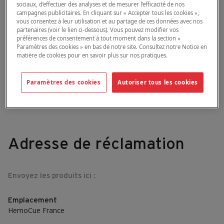
sociaux, d’effectuer des analyses et de mesurer l’efficacité de nos
campagnes publicitaires. En cliquant sur « Accepter tous les cookies »,
Les questions relatives aux conditions
vous consentez à leur utilisation et au partage de ces données avec nos
d’expédition, à la garantie, aux prix, etc.
partenaires (voir le lien ci-dessous). Vous pouvez modifier vos
préférences de consentement à tout moment dans la section «
sont traitées par votre représentant du
Paramètres des cookies » en bas de notre site. Consultez notre Notice en
matière de cookies pour en savoir plus sur nos pratiques.
service clientèle.
Paramètres des cookies
Autoriser tous les cookies
Adresse de réclamation
Envoyez les produits ici :
Emplacement
HemoCue France