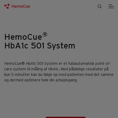
Gå til indhold
®
HemoCue
HbA1c 501 System
HemoCue® HbA1c 501 System er et fuldautomatisk point-of-
care-system til måling af HbA1c. Med pålidelige resultater på
kun 5 minutter kan du følge op med patienten med det samme
og dermed optimere hele din arbejdsgang.