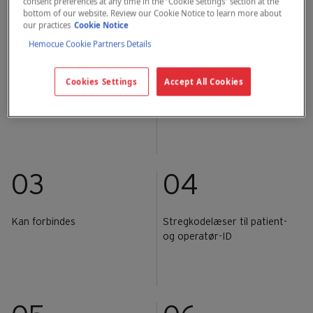
consent preferences at any time in the “Cookie Settings” section at the
bottom of our website. Review our Cookie Notice to learn more about
our practices
Cookie Notice
01
02
Hemocue Cookie Partners Details
Resultater inden for 5
Instruktioner på skærmen
Cookies Settings
Accept All Cookies
minutter
forenkler hvert trin i
processen
03
04
Kan forbindes
Stregkodelæser til patient-
og operatør-ID