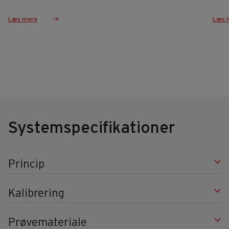
Læs mere
Læs 
Systemspecifikationer
Princip
Kalibrering
Prøvemateriale