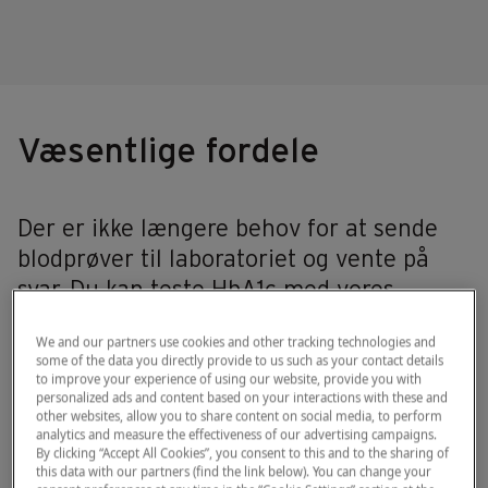
Væsentlige fordele
Der er ikke længere behov for at sende
blodprøver til laboratoriet og vente på
svar. Du kan teste HbA1c med vores
hurtige, enkle og pålidelige point-of-care-
We and our partners use cookies and other tracking technologies and
®
system. Med HemoCue
HbA1c 501
some of the data you directly provide to us such as your contact details
System kan du regne med at få det
to improve your experience of using our website, provide you with
personalized ads and content based on your interactions with these and
rigtige svar på det rigtige tidspunkt – så
other websites, allow you to share content on social media, to perform
analytics and measure the effectiveness of our advertising campaigns.
du kan yde optimal patientbehandling
By clicking “Accept All Cookies”, you consent to this and to the sharing of
uden forsinkelser.
this data with our partners (find the link below). You can change your