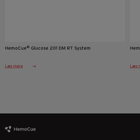
®
HemoCue
Glucose 201 DM RT System
Hem
Læs mere
Læs 