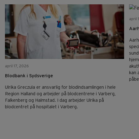
april
Aar
Aarh
spec
sund
hjem
akut
april 17, 2026
kan 
Blodbank i Sydsverige
påbe
Ulrika Greczula er ansvarlig for blodindsamlingen i hele
Region Halland og arbejder på blodcentrene i Varberg,
Falkenberg og Halmstad. I dag arbejder Ulrika på
blodcentret på hospitalet i Varberg.