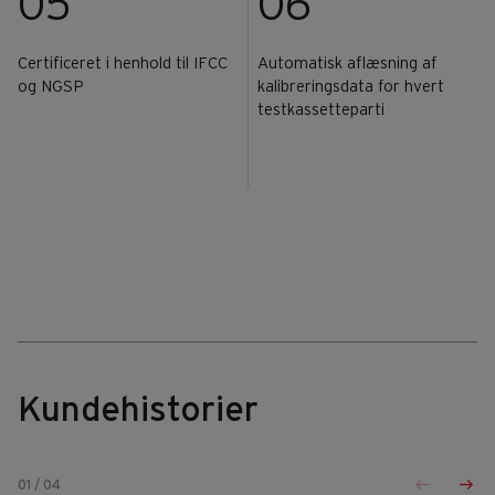
05
06
Certificeret i henhold til IFCC
Automatisk aflæsning af
og NGSP
kalibreringsdata for hvert
testkassetteparti
Kundehistorier
01
/
04