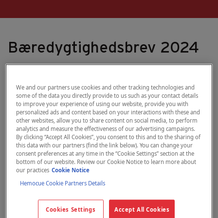
Bæredygtighedsbrev 2024
We and our partners use cookies and other tracking technologies and
some of the data you directly provide to us such as your contact details
“Når vi i år fortsætter vores
to improve your experience of using our website, provide you with
personalized ads and content based on your interactions with these and
bæredygtighedsrejse hos HemoCue, er
other websites, allow you to share content on social media, to perform
jeg stolt af at kunne bekræfte vores
analytics and measure the effectiveness of our advertising campaigns.
By clicking “Accept All Cookies”, you consent to this and to the sharing of
forpligtelse til at drive forretning på
this data with our partners (find the link below). You can change your
consent preferences at any time in the “Cookie Settings” section at the
HemoCue-måden – med integritet,
bottom of our website. Review our Cookie Notice to learn more about
fairness og transparens. Sammen med
our practices
Cookie Notice
vores passion for nøjagtighed og sans for
Hemocue Cookie Partners Details
detaljer har dette gjort os til en betroet
partner inden for global sundhed – med
Cookies Settings
Accept All Cookies