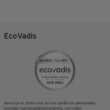
EcoVadis
HemoCue er stolte over at have opnået en sølvmedalje i
EcoVadis’ bæredygtighedsvurdering, som måler