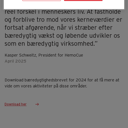
point-of-care testløsninger, der gør en
reel forskel i menneskers liv. At fastholde
og forblive tro mod vores kerneværdier er
fortsat afgørende, når vi stræber efter
bæredygtig vækst og løbende udvikler os
som en bæredygtig virksomhed.”
Kasper Schweitz, President for HemoCue
April 2025
Download bæredygtighedsbrevet for 2024 for at få mere at
vide om vores aktiviteter på disse områder.
Download her