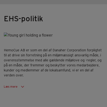
EHS-politik
HemoCue AB er som en del af Danaher Corporation forpligtet
til at drive sin forretning på en miljømæssigt ansvarlig måde, i
overensstemmelse med alle gældende miljølove og -regler, og
på en måde, der fremmer og beskytter vores medarbejdere,
kunder og medlemmer af de lokalsamfund, vi er en del af
verden over.
HemoCue implementerer Danahers politik for miljø, sundhed
Læs mere
og sikkerhed (Environment, Health and Safety – EHS) ved at
integrere kravene i driften gennem Danaher Business System
(DBS). Vi arbejder ud fra følgende principper i udførelsen af
vores forretning, som understøtter vores engagement i