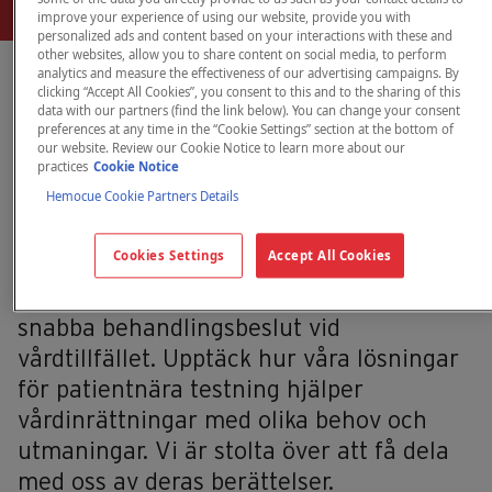
improve your experience of using our website, provide you with
personalized ads and content based on your interactions with these and
other websites, allow you to share content on social media, to perform
analytics and measure the effectiveness of our advertising campaigns. By
clicking “Accept All Cookies”, you consent to this and to the sharing of this
Berättelser från den
data with our partners (find the link below). You can change your consent
preferences at any time in the “Cookie Settings” section at the bottom of
verkliga världen
our website. Review our Cookie Notice to learn more about our
practices
Cookie Notice
Hemocue Cookie Partners Details
Patientnära testning i vardagen
Cookies Settings
Accept All Cookies
Varje dag gör vi det möjligt för
vårdpersonal runt om i världen att fatta
snabba behandlingsbeslut vid
vårdtillfället. Upptäck hur våra lösningar
för patientnära testning hjälper
vårdinrättningar med olika behov och
utmaningar. Vi är stolta över att få dela
med oss av deras berättelser.