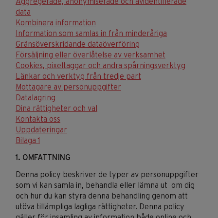
Aggregerade, anonymiserade och avidentifierade
data
Kombinera information
Information som samlas in från minderåriga
Gränsöverskridande dataöverföring
Försäljning eller överlåtelse av verksamhet
Cookies, pixeltaggar och andra spårningsverktyg
Länkar och verktyg från tredje part
Mottagare av personuppgifter
Datalagring
Dina rättigheter och val
Kontakta oss
Uppdateringar
Bilaga 1
1. OMFATTNING
Denna policy beskriver de typer av personuppgifter
som vi kan samla in, behandla eller lämna ut om dig
och hur du kan styra denna behandling genom att
utöva tillämpliga lagliga rättigheter. Denna policy
gäller för insamling av information både online och