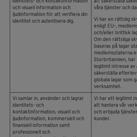
identitets- och kontaktinformation
att säkerställa säk
och visuell information och
våra tjänster och da
ljudinformation för att verifiera din
Vi har en rättslig s
identitet och autentisera dig.
enligt EU-, medlem
och/eller brittisk la
Om den rättsliga sk
baseras på lagar ut
medlemsstaterna el
Storbritannien, har 
legitimt intresse av 
säkerställa efterle
globala lagar som gä
verksamhet.
Vi samlar in, använder och lagrar
Vi har ett legitimt i
identitets- och
att hantera vår ve
kontaktinformation, visuell och
och erbjuda tjänster 
ljudinformation, kommersiell och
kunder.
finansiell information samt
professionell och