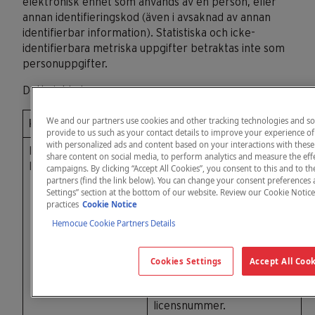
elektronisk enhet som används av en person, eller
annan identifieringskod (även i avsaknad av annan
identifierbar information). Statistiska och icke-
identifierbara metriska uppgifter betraktas inte som
personuppgifter.
Detta inkluderar:
We and our partners use cookies and other tracking technologies and so
Kategori
Detaljer
provide to us such as your contact details to improve your experience o
with personalized ads and content based on your interactions with these
Identitet och
För- och efternamn, e-
share content on social media, to perform analytics and measure the effe
kontaktinformation
postadress, postadress,
campaigns. By clicking “Accept All Cookies”, you consent to this and to th
partners (find the link below). You can change your consent preferences 
telefonnummer, jobbtitel,
Settings” section at the bottom of our website. Review our Cookie Notic
intressen,
practices
Cookie Notice
yrkeslicensnummer,
Hemocue Cookie Partners Details
användarnamn och
lösenord för kontot, IP-
adress och nationell
Cookies Settings
Accept All Coo
leverantörsidentifierare
och/eller statligt
licensnummer.