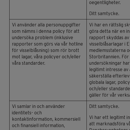
oegentligheter.
Ditt samtycke.
Vi använder alla personuppgifter
Vi har en rättslig sk
som nämns i denna policy för att
göra detta när en i
undersöka problem (inklusive
rapport skyddas av
rapporter som görs via vår hotline
visselblåsarlagar i E
för visselblåsning) som rör brott
medlemsstaterna oc
mot lagar, våra policyer och/eller
Storbritannien. För
våra standarder.
undersökningar har 
legitimt intresse av 
säkerställa efterle
globala lagar, polic
och/eller standard
gäller för vår verk
Vi samlar in och använder
Ditt samtycke.
identitets- och
Vi har ett legitimt i
kontaktinformation, kommersiell
att marknadsföra v
och finansiell information,