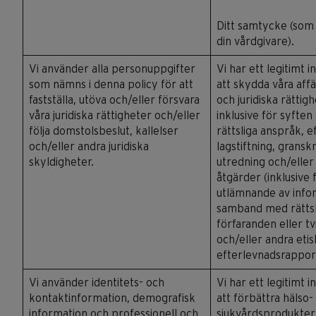
Ditt samtycke (som 
din vårdgivare).
Vi använder alla personuppgifter
Vi har ett legitimt i
som nämns i denna policy för att
att skydda våra aff
fastställa, utöva och/eller försvara
och juridiska rättigh
våra juridiska rättigheter och/eller
inklusive för syfte
följa domstolsbeslut, kallelser
rättsliga anspråk, e
och/eller andra juridiska
lagstiftning, gransk
skyldigheter.
utredning och/eller 
åtgärder (inklusive 
utlämnande av infor
samband med rättsl
förfaranden eller tv
och/eller andra eti
efterlevnadsrappor
Vi använder identitets- och
Vi har ett legitimt i
kontaktinformation, demografisk
att förbättra hälso-
information och professionell och
sjukvårdsprodukter