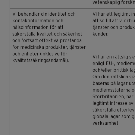
vetenskaplig forskn
Vi behandlar din identitet och
Vi har ett legitimt i
kontaktinformation och
att se till att vi erb
hälsoinformation för att
tjänster och produkt
säkerställa kvalitet och säkerhet
kunder.
och fortsatt effektiva prestanda
för medicinska produkter, tjänster
och enheter (inklusive för
Vi har en rättslig s
kvalitetssäkringsändamål).
enligt EU-, medlem
och/eller brittisk la
Om den rättsliga sk
baseras på lagar ut
medlemsstaterna oc
Storbritannien, har 
legitimt intresse av 
säkerställa efterle
globala lagar som gä
verksamhet.