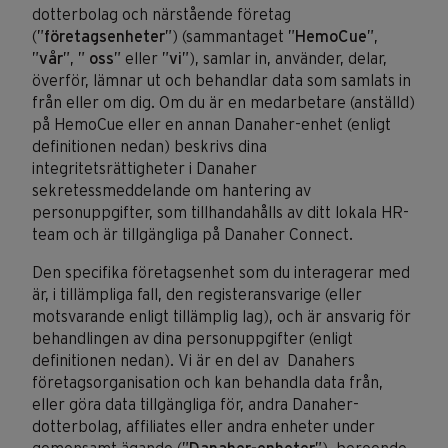
dotterbolag och närstående företag
(”
företagsenheter
”) (sammantaget ”
HemoCue
”,
”
vår
”, ”
oss
” eller ”
vi
”), samlar in, använder, delar,
överför, lämnar ut och behandlar data som samlats in
från eller om dig. Om du är en medarbetare (anställd)
på
HemoCue
eller en annan Danaher-enhet (enligt
definitionen nedan) beskrivs dina
integritetsrättigheter i Danaher
sekretessmeddelande om hantering av
personuppgifter, som tillhandahålls av ditt lokala HR-
team och är tillgängliga på Danaher Connect.
Den specifika företagsenhet som du interagerar med
är, i tillämpliga fall, den registeransvarige (eller
motsvarande enligt tillämplig lag), och är ansvarig för
behandlingen av dina personuppgifter (enligt
definitionen nedan). Vi är en del av Danahers
företagsorganisation och kan behandla data från,
eller göra data tillgängliga för, andra Danaher-
dotterbolag, affiliates eller andra enheter under