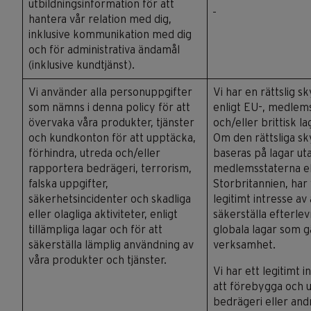
utbildningsinformation för att
hantera vår relation med dig,
inklusive kommunikation med dig
och för administrativa ändamål
(inklusive kundtjänst).
Vi använder alla personuppgifter
Vi har en rättslig s
som nämns i denna policy för att
enligt EU-, medlem
övervaka våra produkter, tjänster
och/eller brittisk la
och kundkonton för att upptäcka,
Om den rättsliga sk
förhindra, utreda och/eller
baseras på lagar ut
rapportera bedrägeri, terrorism,
medlemsstaterna el
falska uppgifter,
Storbritannien, har 
säkerhetsincidenter och skadliga
legitimt intresse av 
eller olagliga aktiviteter, enligt
säkerställa efterle
tillämpliga lagar och för att
globala lagar som gä
säkerställa lämplig användning av
verksamhet.
våra produkter och tjänster.
Vi har ett legitimt i
att förebygga och 
bedrägeri eller and