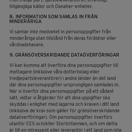
från tredje part, tjänsteleverantörer, offentligt
tillgängliga källor och Danaher-enheter.
8. INFORMATION SOM SAMLAS IN FRÅN
MINDERÅRIGA
Vi samlar inte medvetet in personuppgifter från
minderåriga utan tillstånd från deras föräldrar eller
vårdnadshavare.
9. GRÄNSÖVERSKRIDANDE DATAÖVERFÖRINGAR
Vi kan komma att överföra dina personuppgifter till
mottagare (inklusive våra dotterbolag eller
tredjepartsleverantörer) i andra länder än det land
där dina personuppgifter ursprungligen samlades in.
När vi överför dina personuppgifter på ett sådant
sätt, vidtar vi åtgärder för att dina uppgifter ska
skyddas i enlighet med lagarna och kraven i ditt land
(inklusive de krav som gäller för gränsöverskridande
dataöverföringar). Om personuppgifter överförs
utanför EES och/eller Storbritannien, och om detta
är till en intressent eller leverantör i ett land som inte