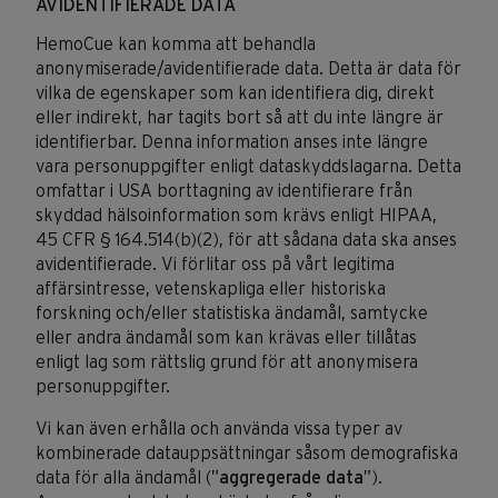
AVIDENTIFIERADE DATA
HemoCue
kan komma att behandla
anonymiserade/avidentifierade data. Detta är data för
vilka de egenskaper som kan identifiera dig, direkt
eller indirekt, har tagits bort så att du inte längre är
identifierbar. Denna information anses inte längre
vara personuppgifter enligt dataskyddslagarna. Detta
omfattar i USA borttagning av identifierare från
skyddad hälsoinformation som krävs enligt HIPAA,
45 CFR § 164.514(b)(2), för att sådana data ska anses
avidentifierade. Vi förlitar oss på vårt legitima
affärsintresse, vetenskapliga eller historiska
forskning och/eller statistiska ändamål, samtycke
eller andra ändamål som kan krävas eller tillåtas
enligt lag som rättslig grund för att anonymisera
personuppgifter.
Vi kan även erhålla och använda vissa typer av
kombinerade datauppsättningar såsom demografiska
data för alla ändamål (”
aggregerade data
”).