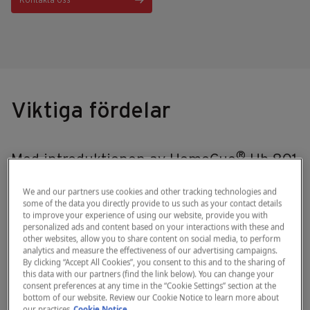
Kontakta oss
Viktiga fördelar
®
Med introduktionen av HemoCue
Hb 801
System tar vi patientnära Hb-testning till
We and our partners use cookies and other tracking technologies and
en ny nivå. Systemet är utformat med
some of the data you directly provide to us such as your contact details
to improve your experience of using our website, provide you with
dina behov i åtanke och ger snabb och
personalized ads and content based on your interactions with these and
enkel tillgång till resultat av
other websites, allow you to share content on social media, to perform
analytics and measure the effectiveness of our advertising campaigns.
laboratoriekvalitet utan att kompromissa
By clicking “Accept All Cookies”, you consent to this and to the sharing of
med noggrannheten, även i krävande
this data with our partners (find the link below). You can change your
consent preferences at any time in the “Cookie Settings” section at the
klimat med höga temperaturer och hög
bottom of our website. Review our Cookie Notice to learn more about
our practices
Cookie Notice