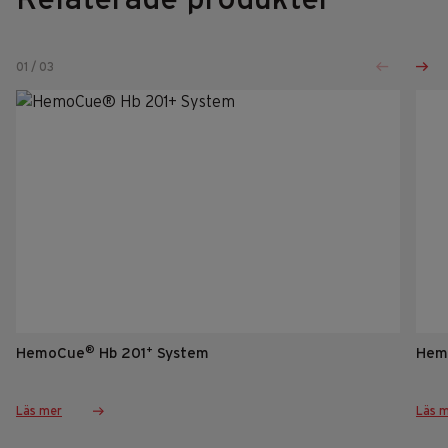
01
/
03
®
+
HemoCue
Hb 201
System
Hem
Läs mer
Läs 