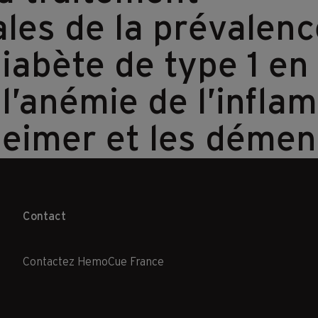
es de la prévalence
 diabète de type 1 
 l’anémie de l’infl
zheimer et les déme
Contact
Contactez HemoCue France