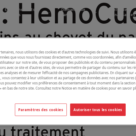
 :
HemoCu
Environnements
Domaines de
Centre de
cliniques
santé
connaissances
ins au chevet du pa
ements chez les enfa
tenaires, nous utilisons des cookies et d’autres technologies de suivi. Nous utilisons
onnées que vous nous fournissez directement, comme vos coordonnées, afin d’amélio
tilisateur sur notre site, de vous proposer des publicités et du contenu personnalisés
ions avec ce site et d’autres sites, de vous permettre de partager du contenu sur les r
des analyses et de mesurer l’efficacité de nos campagnes publicitaires. En cliquant sur 
», vous consentez à leur utilisation et au partage de ces données avec nos partenaires (vo
 diabète pendant la
ous pouvez modifier vos préférences de consentement à tout moment dans la section
» en bas de notre site. Consultez notre Notice en matière de cookies pour en savoir p
s cliniques et des
Paramètres des cookies
Autoriser tous les cookies
mie et la dépressio
u traitement