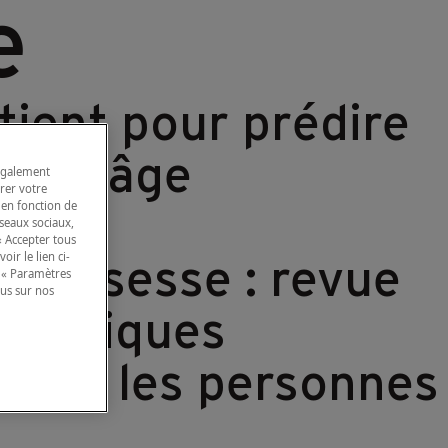
e
Notre
Contact
entreprise
tient pour prédire
nts d’âge
 également
rer votre
 en fonction de
éseaux sociaux,
« Accepter tous
ir le lien ci-
 grossesse : revue
 « Paramètres
lus sur nos
 pratiques
n chez les personnes